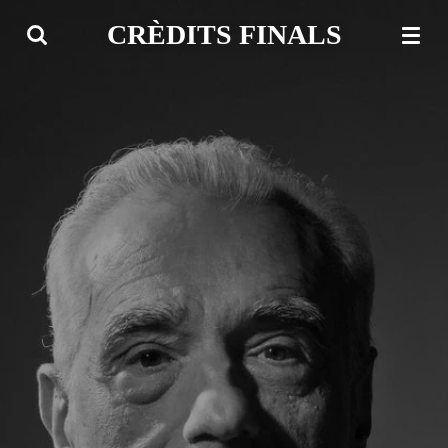
Ir
CRÈDITS FINALS
al
contenido
principal