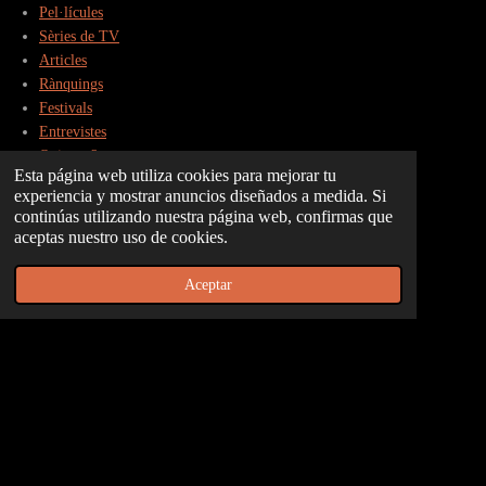
Pel·lícules
cursileria |
edició
Sèries de TV
Sant
plenament
Articles
Valentí
reivindicat
Rànquings
iva | Goya
Festivals
2024
Entrevistes
Qui som?
Esta página web utiliza cookies para mejorar tu
Contacte
experiencia y mostrar anuncios diseñados a medida. Si
continúas utilizando nuestra página web, confirmas que
TikTok
aceptas nuestro uso de cookies.
Aceptar
Instagram
X
Compartir
Compartir
Compartir
Anclar
Compartir