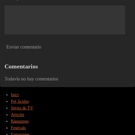
Enviar comentario
Comentarios
Todavía no hay comentarios
Inici
Pel·lícules
Sèries de TV
Articles
Rànquings
Festivals
Entrevistes