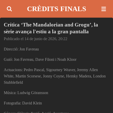
Ir
CRÈDITS FINALS
al
contenido
Crítica ‘The Mandalorian and Grogu’, la
principal
sèrie avança l'estiu a la gran pantalla
Publicado el 14 de junio de 2026, 20:22
Direcció: Jon Favreau
Guió: Jon Favreau, Dave Filoni i Noah Kloor
Actuacions: Pedro Pascal, Sigourney Wraver, Jeremy Allen
White, Martin Scorsese, Jonny Coyne, Hemky Madera, London
Stubblefield
Música: Ludwig Göransson
Fotografia: David Klein