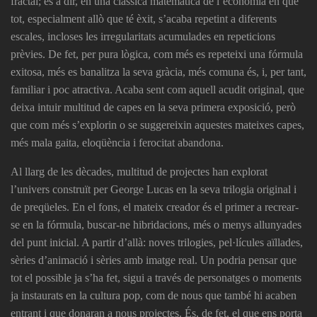
fractal; és a dir, en una clàssica matemàtica de l’economia en què
tot, especialment allò que té èxit, s’acaba repetint a diferents
escales, incloses les irregularitats acumulades en repeticions
prèvies. De fet, per pura lògica, com més es repeteixi una fórmula
exitosa, més es banalitza la seva gràcia, més comuna és, i, per tant,
familiar i poc atractiva. Acaba sent com aquell acudit original, que
deixa intuir multitud de capes en la seva primera exposició, però
que com més s’explorin o se suggereixin aquestes mateixes capes,
més mala gaita, eloqüència i ferocitat abandona.
Al llarg de les dècades, multitud de projectes han explorat
l’univers construït per George Lucas en la seva trilogia original i
de preqüeles. En el fons, el mateix creador és el primer a recrear-
se en la fórmula, buscar-ne hibridacions, més o menys allunyades
del punt inicial. A partir d’allà: noves trilogies, pel·lícules aïllades,
sèries d’animació i sèries amb imatge real. Un podria pensar que
tot el possible ja s’ha fet, sigui a través de personatges o moments
ja instaurats en la cultura pop, com de nous que també hi acaben
entrant i que donaran a nous projectes. És, de fet, el que ens porta