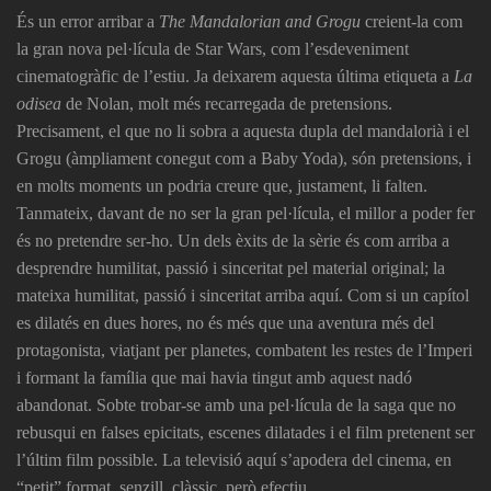
És un error arribar a
The Mandalorian and Grogu
creient-la com
la gran nova pel·lícula de Star Wars, com l’esdeveniment
cinematogràfic de l’estiu. Ja deixarem aquesta última etiqueta a
La
odisea
de Nolan, molt més recarregada de pretensions.
Precisament, el que no li sobra a aquesta dupla del mandalorià i el
Grogu (àmpliament conegut com a Baby Yoda), són pretensions, i
en molts moments un podria creure que, justament, li falten.
Tanmateix, davant de no ser la gran pel·lícula, el millor a poder fer
és no pretendre ser-ho. Un dels èxits de la sèrie és com arriba a
desprendre humilitat, passió i sinceritat pel material original; la
mateixa humilitat, passió i sinceritat arriba aquí. Com si un capítol
es dilatés en dues hores, no és més que una aventura més del
protagonista, viatjant per planetes, combatent les restes de l’Imperi
i formant la família que mai havia tingut amb aquest nadó
abandonat. Sobte trobar-se amb una pel·lícula de la saga que no
rebusqui en falses epicitats, escenes dilatades i el film pretenent ser
l’últim film possible. La televisió aquí s’apodera del cinema, en
“petit” format, senzill, clàssic, però efectiu.