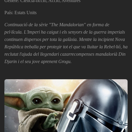
Gènere: Ciència-ficció, Acció, Aventures
País: Estats Units
Continuació de la sèrie "The Mandalorian" en forma de
pel·lícula. L'Imperi ha caigut i els senyors de la guerra imperials
continuen dispersos per tota la galàxia. Mentre la incipient Nova
República treballa per protegir tot el que va lluitar la Rebel·lió, ha
reclutat l'ajuda del llegendari cazarrecompenses mandalorià Din
Djarin i el seu jove aprenent Grogu.