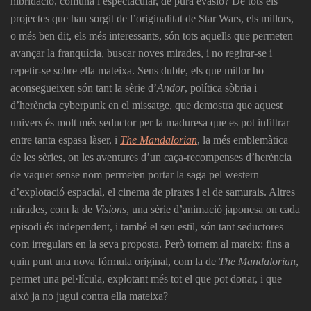
hibridació, comuna i espectacular, de pura evasió? De tots els
projectes que han sorgit de l’originalitat de Star Wars, els millors,
o més ben dit, els més interessants, són tots aquells que permeten
avançar la franquícia, buscar noves mirades, i no regirar-se i
repetir-se sobre ella mateixa. Sens dubte, els que millor ho
aconsegueixen són tant la sèrie d’
Andor
, política sòbria i
d’herència cyberpunk en el missatge, que demostra que aquest
univers és molt més seductor per la maduresa que es pot infiltrar
entre tanta espasa làser, i
The Mandalorian
, la més emblemàtica
de les sèries, on les aventures d’un caça-recompenses d’herència
de vaquer sense nom permeten portar la saga pel western
d’explotació espacial, el cinema de pirates i el de samurais. Altres
mirades, com la de
Visions
, una sèrie d’animació japonesa on cada
episodi és independent, i també el seu estil, són tant seductores
com irregulars en la seva proposta. Però tornem al mateix: fins a
quin punt una nova fórmula original, com la de
The Mandalorian
,
permet una pel·lícula, explotant més tot el que pot donar, i que
això ja no jugui contra ella mateixa?