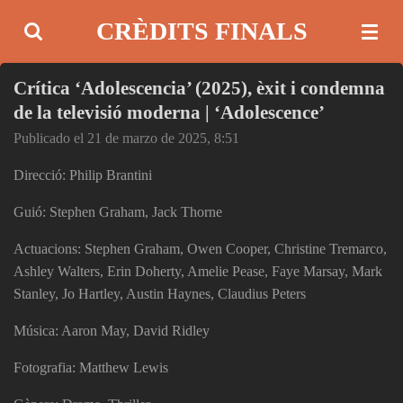
Ir
CRÈDITS FINALS
al
contenido
Crítica ‘Adolescencia’ (2025), èxit i condemna
principal
de la televisió moderna | ‘Adolescence’
Publicado el 21 de marzo de 2025, 8:51
Direcció: Philip Brantini
Guió: Stephen Graham, Jack Thorne
Actuacions: Stephen Graham, Owen Cooper, Christine Tremarco,
Ashley Walters, Erin Doherty, Amelie Pease, Faye Marsay, Mark
Stanley, Jo Hartley, Austin Haynes, Claudius Peters
Música: Aaron May, David Ridley
Fotografia: Matthew Lewis