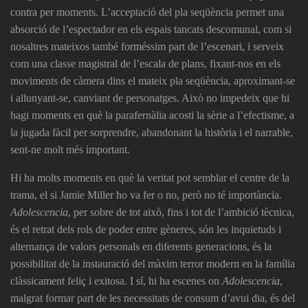
contra per moments. L’acceptació del pla seqüència permet una
absorció de l’espectador en els espais tancats descomunal, com si
nosaltres mateixos també forméssim part de l’escenari, i serveix
com una classe magistral de l’escala de plans, fixant-nos en els
moviments de càmera dins el mateix pla seqüència, aproximant-se
i allunyant-se, canviant de personatges. Això no impedeix que hi
hagi moments en què la parafernàlia acosti la sèrie a l’efectisme, a
la jugada fàcil per sorprendre, abandonant la història i el narrable,
sent-ne molt més important.
Hi ha molts moments en què la veritat pot semblar el centre de la
trama, el si Jamie Miller ho va fer o no, però no té importància.
Adolescencia
, per sobre de tot això, fins i tot de l’ambició tècnica,
és el retrat dels rols de poder entre gèneres, són les inquietuds i
alternança de valors personals en diferents generacions, és la
possibilitat de la instauració del màxim terror modern en la família
clàssicament feliç i exitosa. I sí, hi ha escenes on
Adolescencia
,
malgrat formar part de les necessitats de consum d’avui dia, és del