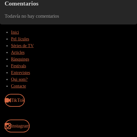
Comentarios
Todavía no hay comentarios
Inici
Pel·lícules
Sèries de TV
Articles
Rànquings
Festivals
Entrevistes
Qui som?
Contacte
TikTok
Instagram