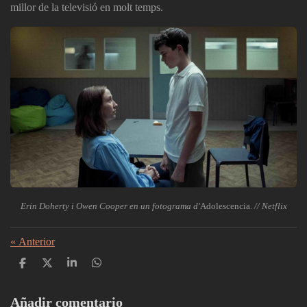
millor de la televisió en molt temps.
Erin Doherty i Owen Cooper en un fotograma d'
Adolescencia
. // Netflix
«
Anterior
C
C
C
C
o
o
o
o
m
m
m
m
p
p
p
p
Añadir comentario