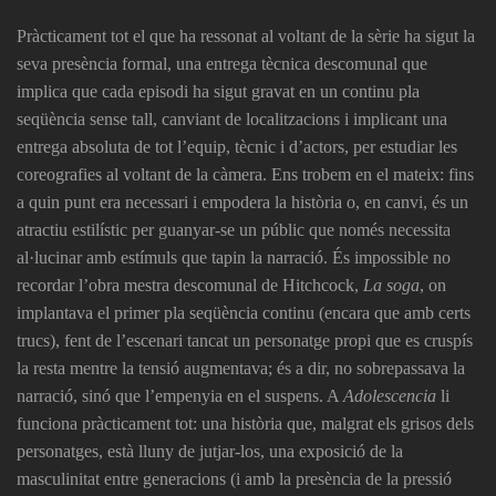
Pràcticament tot el que ha ressonat al voltant de la sèrie ha sigut la
seva presència formal, una entrega tècnica descomunal que
implica que cada episodi ha sigut gravat en un continu pla
seqüència sense tall, canviant de localitzacions i implicant una
entrega absoluta de tot l’equip, tècnic i d’actors, per estudiar les
coreografies al voltant de la càmera. Ens trobem en el mateix: fins
a quin punt era necessari i empodera la història o, en canvi, és un
atractiu estilístic per guanyar-se un públic que només necessita
al·lucinar amb estímuls que tapin la narració. És impossible no
recordar l’obra mestra descomunal de Hitchcock,
La soga
, on
implantava el primer pla seqüència continu (encara que amb certs
trucs), fent de l’escenari tancat un personatge propi que es cruspís
la resta mentre la tensió augmentava; és a dir, no sobrepassava la
narració, sinó que l’empenyia en el suspens. A
Adolescencia
li
funciona pràcticament tot: una història que, malgrat els grisos dels
personatges, està lluny de jutjar-los, una exposició de la
masculinitat entre generacions (i amb la presència de la pressió