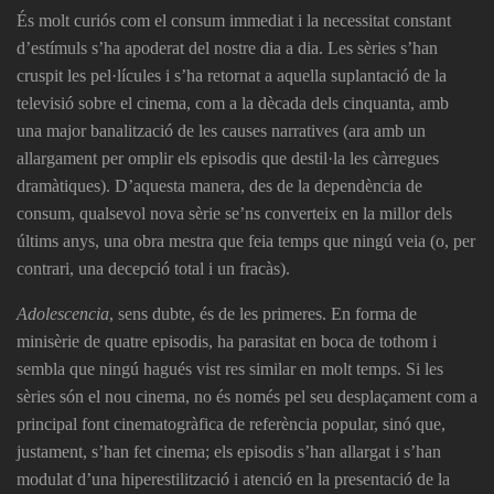
És molt curiós com el consum immediat i la necessitat constant
d’estímuls s’ha apoderat del nostre dia a dia. Les sèries s’han
cruspit les pel·lícules i s’ha retornat a aquella suplantació de la
televisió sobre el cinema, com a la dècada dels cinquanta, amb
una major banalització de les causes narratives (ara amb un
allargament per omplir els episodis que destil·la les càrregues
dramàtiques). D’aquesta manera, des de la dependència de
consum, qualsevol nova sèrie se’ns converteix en la millor dels
últims anys, una obra mestra que feia temps que ningú veia (o, per
contrari, una decepció total i un fracàs).
Adolescencia
, sens dubte, és de les primeres. En forma de
minisèrie de quatre episodis, ha parasitat en boca de tothom i
sembla que ningú hagués vist res similar en molt temps. Si les
sèries són el nou cinema, no és només pel seu desplaçament com a
principal font cinematogràfica de referència popular, sinó que,
justament, s’han fet cinema; els episodis s’han allargat i s’han
modulat d’una hiperestilització i atenció en la presentació de la