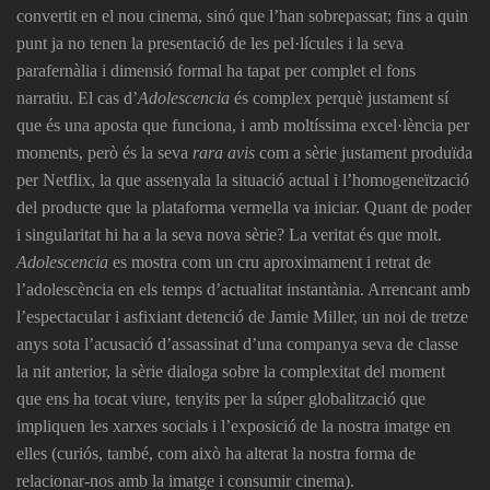
convertit en el nou cinema, sinó que l’han sobrepassat; fins a quin
punt ja no tenen la presentació de les pel·lícules i la seva
parafernàlia i dimensió formal ha tapat per complet el fons
narratiu. El cas d’
Adolescencia
és complex perquè justament sí
que és una aposta que funciona, i amb moltíssima excel·lència per
moments, però és la seva
rara avis
com a sèrie justament produïda
per Netflix, la que assenyala la situació actual i l’homogeneïtzació
del producte que la plataforma vermella va iniciar. Quant de poder
i singularitat hi ha a la seva nova sèrie? La veritat és que molt.
Adolescencia
es mostra com un cru aproximament i retrat de
l’adolescència en els temps d’actualitat instantània. Arrencant amb
l’espectacular i asfixiant detenció de Jamie Miller, un noi de tretze
anys sota l’acusació d’assassinat d’una companya seva de classe
la nit anterior, la sèrie dialoga sobre la complexitat del moment
que ens ha tocat viure, tenyits per la súper globalització que
impliquen les xarxes socials i l’exposició de la nostra imatge en
elles (curiós, també, com això ha alterat la nostra forma de
relacionar-nos amb la imatge i consumir cinema).