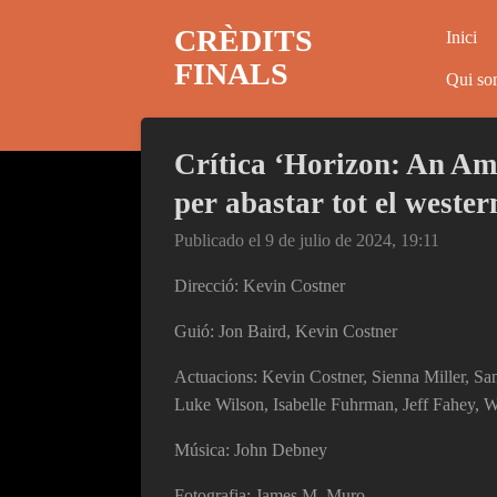
Ir
CRÈDITS
Inici
al
FINALS
contenido
Qui so
principal
Crítica ‘Horizon: An Am
per abastar tot el weste
Publicado el 9 de julio de 2024, 19:11
Direcció: Kevin Costner
Guió: Jon Baird, Kevin Costner
Actuacions: Kevin Costner, Sienna Miller, 
Luke Wilson, Isabelle Fuhrman, Jeff Fahey, W
Música: John Debney
Fotografia: James M. Muro