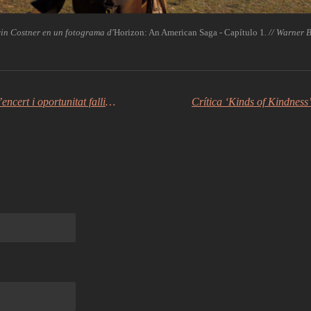
in Costner en un fotograma d'
Horizon: An American Saga - Capítulo 1
. // Warner B
Crítica ‘Del revés 2 (Inside Out 2)’ (2024), l’encert i oportunitat fallida de Pixar | ‘Inside Out 2’