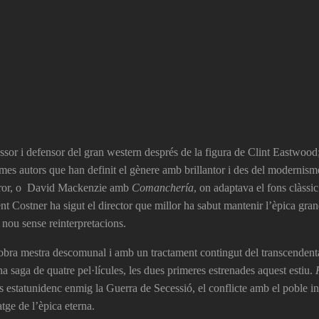
ssor i defensor del gran western després de la figura de Clint Eastwood
rmes autors que han definit el gènere amb brillantor i des del modernis
error, o David Mackenzie amb
Comanchería
, on adaptava el fons clàssic
 Costner ha sigut el director que millor ha sabut mantenir l’èpica gra
 nou sense reinterpretacions.
l’obra mestra descomunal i amb un tractament contingut del transcendent
na saga de quatre pel·lícules, les dues primeres estrenades aquest estiu.
 estatunidenc enmig la Guerra de Secessió, el conflicte amb el poble in
tge de l’èpica eterna.