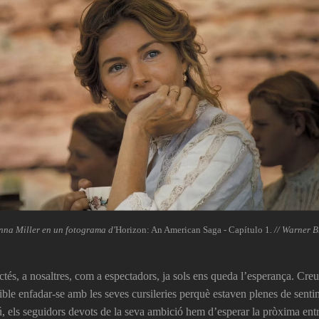
nna Miller en un fotograma d'
Horizon: An American Saga - Capítulo 1
. // Warner B
és, a nosaltres, com a espectadors, ja sols ens queda l’esperança. Creur
ible enfadar-se amb les seves cursileries perquè estaven plenes de senti
 els seguidors devots de la seva ambició hem d’esperar la pròxima entr