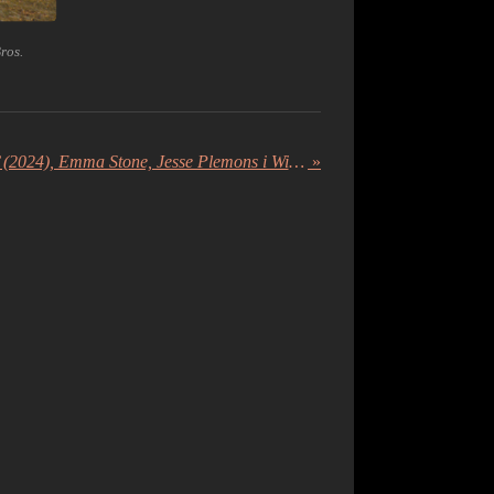
ros.
Crítica ‘Kinds of Kindness’ (2024), Emma Stone, Jesse Plemons i Willem Dafoe brillen en la nova irreverència de Lanthimos
»