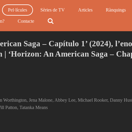
Pel·lícules
Sèries de TV
Articles
Rànquings
m?
Contacte
erican Saga – Capítulo 1’ (2024), l’e
rn | ‘Horizon: An American Saga – Cha
Sam Worthington, Jena Malone, Abbey Lee, Michael Rooker, Danny Hus
ill Patton, Tatanka Means