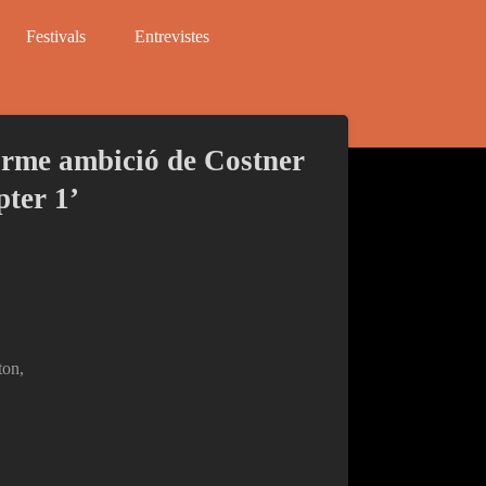
Festivals
Entrevistes
norme ambició de Costner
pter 1’
ton,