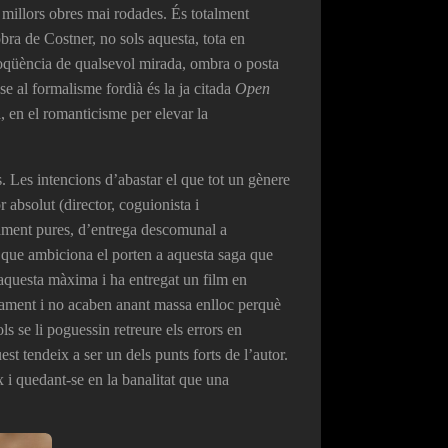
s millors obres mai rodades. És totalment
bra de Costner, no sols aquesta, tota en
diloqüència de qualsevol mirada, ombra o posta
e al formalisme fordià és la ja citada
Open
 en el romanticisme per elevar la
es. Les intencions d’abastar el que tot un gènere
 absolut (director, coguionista i
utament pures, d’entrega descomunal a
 el que ambiciona el porten a aquesta saga que
 aquesta màxima i ha entregat un film en
ntament i no acaben anant massa enlloc perquè
s se li poguessin retreure els errors en
st tendeix a ser un dels punts forts de l’autor.
x i quedant-se en la banalitat que una