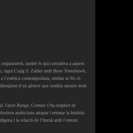
; segurament, també és qui considera a aquest
me, sigui Craig S. Zahler amb
Bone Tomahawk
,
 a l’estètica contemporània, similar al
No és
ndiloqüent d’un gènere que sembla atraure molt
al,
Open Range
, Costner s’ha omplert de
Horizon
ambiciona atrapar i retratar la història
dígena i la relació de l’humà amb l’entorn