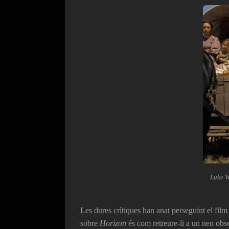
Luke W
Les dures crítiques han anat perseguint el film
sobre
Horizon
és com retreure-li a un nen obs