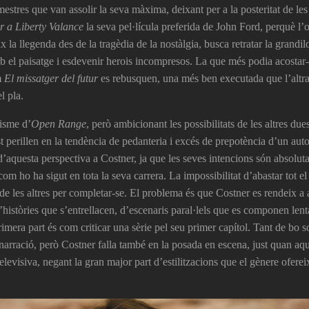
 mestres que van assolir la seva màxima, deixant per a la posteritat de le
 a Liberty Valance
la seva pel·lícula preferida de John Ford, perquè l’o
x la llegenda des de la tragèdia de la nostàlgia, busca retratar la gran
b el paisatge i esdevenir herois incompresos. La que més podia acostar-s
m
El missatger del futur
es rebusquen, una més ben executada que l’altra,
l pla.
isme d’
Open Range
, però ambicionant les possibilitats de les altres du
 perillen en la tendència de pedanteria i excés de prepotència d’un autor
 d’aquesta perspectiva a Costner, ja que les seves intencions són absol
 com ho ha sigut en tota la seva carrera. La impossibilitat d’abastar tot
de les altres per completar-se. El problema és que Costner es rendeix a
’històries que s’entrellacen, d’escenaris paral·lels que es componen le
mera part és com criticar una sèrie pel seu primer capítol. Tant de bo sol
 narració, però Costner falla també en la posada en escena, just quan aque
levisiva, negant la gran major part d’estilitzacions que el gènere oferei