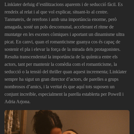
Linklater defuig d’estilitzacions aparents i de seducció fàcil. Es
rendeix al relat i al que vol explicar, situant-lo al centre.
Tanmateix, de rerefons i amb una importància enorme, però
amagada, sosté un pols descomunal, accelerant el ritme de
muntatge en les escenes còmiques i aportant un dinamisme ultra
picat. En canvi, quan el romanticisme guanya cos és capaç de
sostenir el pla i elevar la força de la mirada dels protagonistes.
Resulta transcendental la importància de la química entre els
actors, tant per mantenir la comèdia com el romanticisme, la
seducció o la tensió del thriller quan aquest incrementa; Linklater
sempre ha sigut un gran director d’actors, de parelles a grups
nombrosos d’amics, i la veritat és que aquí tots suposen un
conjunt increïble, especialment la parella establerta per Powell i
Adria Arjona.