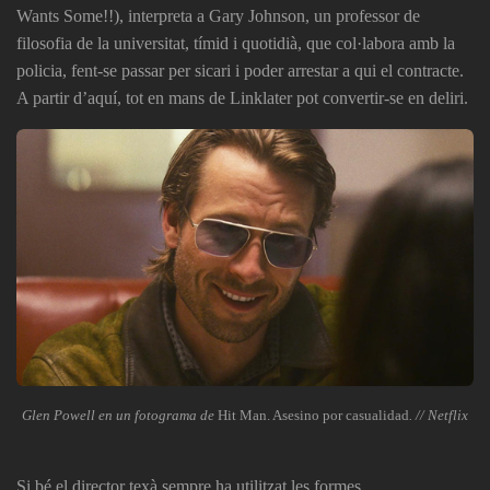
Wants Some!!
), interpreta a Gary Johnson, un professor de
filosofia de la universitat, tímid i quotidià, que col·labora amb la
policia, fent-se passar per sicari i poder arrestar a qui el contracte.
A partir d’aquí, tot en mans de Linklater pot convertir-se en deliri.
Glen Powell en un fotograma de
Hit Man. Asesino por casualidad
. // Netflix
Si bé el director texà sempre ha utilitzat les formes