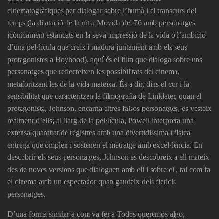
cinematogràfiques per dialogar sobre l’humà i el transcurs del
temps (la dilatació de la nit a
Movida del 76
amb personatges
icònicament estancats en la seva impressió de la vida o l’ambició
d’una pel·lícula que creix i madura juntament amb els seus
protagonistes a
Boyhood
), aquí és el film que dialoga sobre uns
personatges que reflecteixen les possibilitats del cinema,
metaforitzant les de la vida mateixa. És a dir, dins el cor i la
sensibilitat que caracteritzen la filmografia de Linklater, quan el
protagonista, Johnson, encarna altres falsos personatges, es vesteix
realment d’ells; al llarg de la pel·lícula, Powell interpreta una
extensa quantitat de registres amb una divertidíssima i física
entrega que omplen i sostenen el metratge amb excel·lència. En
descobrir els seus personatges, Johnson es descobreix a ell mateix
des de noves versions que dialoguen amb ell i sobre ell, tal com fa
el cinema amb un espectador quan gaudeix dels ficticis
personatges.
D’una forma similar a com va fer a
Todos queremos algo
,