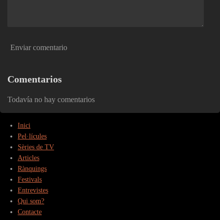
Enviar comentario
Comentarios
Todavía no hay comentarios
Inici
Pel·lícules
Sèries de TV
Articles
Rànquings
Festivals
Entrevistes
Qui som?
Contacte