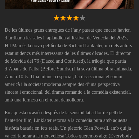
De les últimes grans entregues de l’any passat que encara havien
d’arribar a les sales i aplaudida al festival de Venècia del 2023,
Hit Man
és la nova pel·lícula de Richard Linklater, un dels autors
estatunidencs més interessants de les últimes dècades. El director
de
Movida del 76
(
Dazed and Confused
), la trilogia que partia
d’
Abans de l’alba
(
Before Sunrise
) i la seva última obra animada,
Apolo 10 ½: Una infancia espacial
, ha disseccionat el somni
americà i la societat moderna sempre des d’una perspectiva
sincera i emocional, del drama romàntic a la comèdia existencial,
amb una fermesa en el retrat demolidora.
En aquesta ocasió i després de la sensibilitat a flor de pell de
l’anterior film, Linklater retorna a la comèdia pura amb aquesta
història basada en fets reals. Un pletòric Glen Powell, amb qui ja
va col·laborar a la meravellosa
Todos queremos algo
(
Everybody