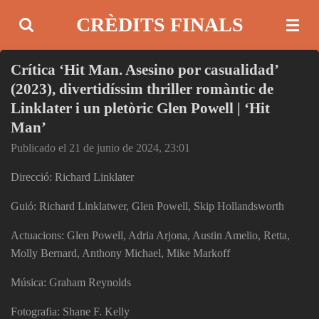
Ir
CRÈDITS FINALS
al
contenido
Crítica ‘Hit Man. Asesino por casualidad’
principal
(2023), divertidíssim thriller romàntic de
Linklater i un pletòric Glen Powell | ‘Hit
Man’
Publicado el 21 de junio de 2024, 23:01
Direcció: Richard Linklater
Guió: Richard Linklatwer, Glen Powell, Skip Hollandsworth
Actuacions: Glen Powell, Adria Arjona, Austin Amelio, Retta,
Molly Bernard, Anthony Michael, Mike Markoff
Música: Graham Reynolds
Fotografia: Shane F. Kelly