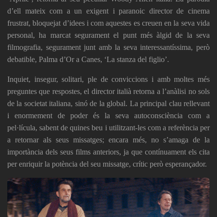
d’ell mateix com a un exigent i paranoic director de cinema
frustrat, bloquejat d’idees i com aquestes es creuen en la seva vida
personal, ha marcat segurament el punt més àlgid de la seva
filmografia, segurament junt amb la seva interessantíssima, però
debatible, Palma d’Or a Canes, ‘La stanza del figlio’.
Inquiet, insegur, solitari, ple de conviccions i amb moltes més
preguntes que respostes, el director italià retorna a l’anàlisi no sols
de la societat italiana, sinó de la global. La principal clau rellevant
i enormement de poder és la seva autoconsciència com a
pel·lícula, sabent de quines beu i utilitzant-les com a referència per
a retornar als seus missatges; encara més, no s’amaga de la
importància dels seus films anteriors, ja que contínuament els cita
per enriquir la potència del seu missatge, crític però esperançador.