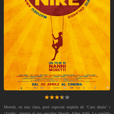
Moretti, en una clara, però especial seqüela de ‘Caro diario’ i
‘Aprile’, retorna al seu peculiar Woody Allen italià. La paròdia