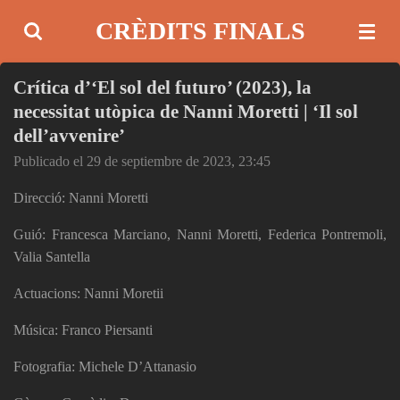
Ir
CRÈDITS FINALS
al
contenido
Crítica d’‘El sol del futuro’ (2023), la
principal
necessitat utòpica de Nanni Moretti | ‘Il sol
dell’avvenire’
Publicado el 29 de septiembre de 2023, 23:45
Direcció: Nanni Moretti
Guió: Francesca Marciano, Nanni Moretti, Federica Pontremoli,
Valia Santella
Actuacions: Nanni Moretii
Música: Franco Piersanti
Fotografia: Michele D’Attanasio