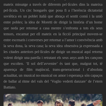
mateix missatge a través de diferents pel·lícules dins la mateixa
pel·lícula. Un circ hongarès que posa fi a l’herència dictatorial
soviètica en un poblet italià que abraça el sentit comú i la unió
entre pobles; la idea de Moretti de dirigir la història d’un home
que neda per retornar a casa mentre s’enfronta a tots els seus
temors, encarnat per ell mateix en la ficció principal movent-se
entre escenaris i converses per retornar a l’amor i convivència amb
la seva dona, la seva casa; la seva idea obsessiva ja expressada a
les citades anteriors pel·lícules de dirigir un musical aquí retorna
volent dirigir una parella i retratant els seus anys amb les cançons
que escolten. ‘Il sol dell’avvenire’ és tant que, malgrat tot, té
aparença de film majúscul, trans-generacional i d’absoluta
actualitat, un musical no-musical on amor i esperança són capaços
de ballar al ritme del vals del ‘Voglio vederti danzare’ de l’etern
Battiato.