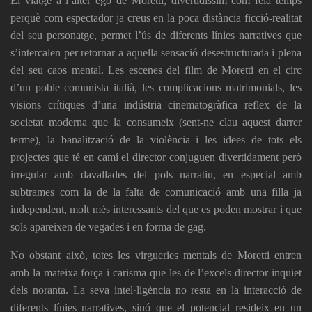
El viatge a l’alter ego de Moretti, divertidíssim com feia temps
perquè com espectador ja creus en la poca distància ficció-realitat
del seu personatge, permet l’ús de diferents línies narratives que
s’intercalen per retornar a aquella sensació desestructurada i plena
del seu caos mental. Les escenes del film de Moretti en el circ
d’un poble comunista italià, les complicacions matrimonials, les
visions crítiques d’una indústria cinematogràfica reflex de la
societat moderna que la consumeix (sent-ne clau aquest darrer
terme), la banalització de la violència i les idees de tots els
projectes que té en camí el director conjuguen divertidament però
irregular amb davallades del pols narratiu, en especial amb
subtrames com la de la falta de comunicació amb una filla ja
independent, molt més interessants del que es poden mostrar i que
sols apareixen de vegades i en forma de gag.
No obstant això, totes les virgueries mentals de Moretti entren
amb la mateixa força i carisma que les de l’excels director inquiet
dels noranta. La seva intel·ligència no resta en la interacció de
diferents línies narratives, sinó que el potencial resideix en un