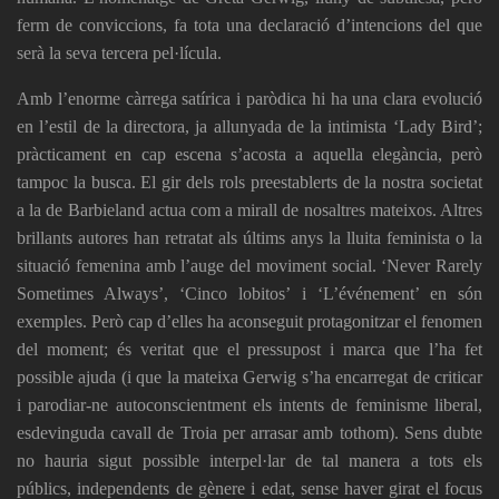
ferm de conviccions, fa tota una declaració d’intencions del que
serà la seva tercera pel·lícula.
Amb l’enorme càrrega satírica i paròdica hi ha una clara evolució
en l’estil de la directora, ja allunyada de la intimista ‘Lady Bird’;
pràcticament en cap escena s’acosta a aquella elegància, però
tampoc la busca. El gir dels rols preestablerts de la nostra societat
a la de Barbieland actua com a mirall de nosaltres mateixos. Altres
brillants autores han retratat als últims anys la lluita feminista o la
situació femenina amb l’auge del moviment social. ‘Never Rarely
Sometimes Always’, ‘Cinco lobitos’ i ‘L’événement’ en són
exemples. Però cap d’elles ha aconseguit protagonitzar el fenomen
del moment; és veritat que el pressupost i marca que l’ha fet
possible ajuda (i que la mateixa Gerwig s’ha encarregat de criticar
i parodiar-ne autoconscientment els intents de feminisme liberal,
esdevinguda cavall de Troia per arrasar amb tothom). Sens dubte
no hauria sigut possible interpel·lar de tal manera a tots els
públics, independents de gènere i edat, sense haver girat el focus