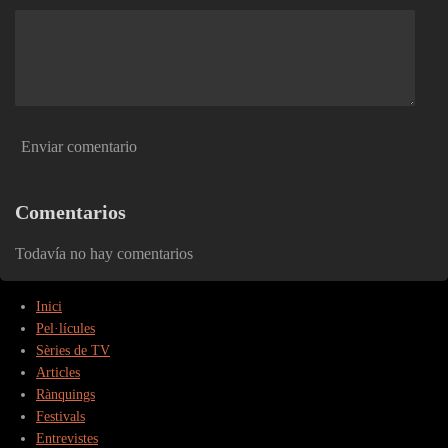
Enviar comentario
Comentarios
Todavía no hay comentarios
Inici
Pel·lícules
Sèries de TV
Articles
Rànquings
Festivals
Entrevistes