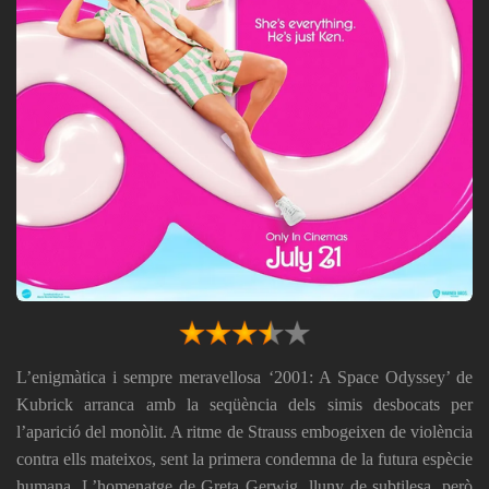
L’enigmàtica i sempre meravellosa ‘2001: A Space Odyssey’ de
Kubrick arranca amb la seqüència dels simis desbocats per
l’aparició del monòlit. A ritme de Strauss embogeixen de violència
contra ells mateixos, sent la primera condemna de la futura espècie
humana. L’homenatge de Greta Gerwig, lluny de subtilesa, però