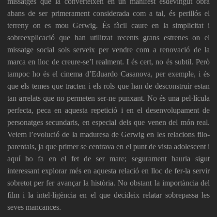
missatges que la converteixen en un manifest esdevingut obra
abans de ser primerament considerada com a tal, és perillós el
terreny on es mou Gerwig. És fàcil caure en la simplicitat i
sobreexplicació que han utilitzat recents grans estrenes on el
missatge social sols serveix per vendre com a renovació de la
marca en lloc de creure-se’l realment. I és cert, no és subtil. Però
tampoc ho és el cinema d’Eduardo Casanova, per exemple, i és
que els temes que tracten i els rols que han de desconstruir estan
tan arrelats que no permeten ser-ne punxant. No és una pel·lícula
perfecta, peca en aquesta repetició i en el desenvolupament de
personatges secundaris, en especial dels que venen del món real.
Veiem l’evolució de la maduresa de Gerwig en les relacions filo-
parentals, ja que primer se centrava en el punt de vista adolescent i
aquí ho fa en el fet de ser mare; segurament hauria sigut
interessant explorar més en aquesta relació en lloc de fer-la servir
sobretot per fer avançar la història. No obstant la importància del
film i la intel·ligència en el que decideix relatar sobrepassa les
seves mancances.