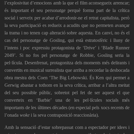
l’explosivitat d’emocions amb la que el film aconsegueix arrencar;
és important el seu personatge perquè forma part de la crítica
social i serveix per acabar d’arrodonir-ne el retrat capitalista, però
la seva participació es redueix a acudits que no permeten avançar
la trama i no tenen cap alteració sobre aquesta. En canvi, no és el
cas del personatge de Gosling, qui està estratosfèric i lluny de
l’intens i poc expressiu protagonista de ‘Drive’ i ‘Blade Runner
2049’. Si no fos pel personatge de Robbie, Gosling seria la
pel·lícula. Desenfrenat, protagonitza dels moments més delirants i
convertits en musical surrealista que arriba a recordar la desbocada
obra mestra dels Coen ‘The Big Lebowski. És Ken qui permet a
Gerwig abastar a tothom en la seva crítica, arribar a l’altra meitat
del seu possible públic, sobretot pel fet de ser aquest el que
converteix en ‘Barbie’ una de les pel·lícules socials més
importants de les últimes dècades (en especial pels xocs recents de
l’onada
woke
i la seva contraposició reaccionària).
Amb la sensació d’estar sobrepassat com a espectador per idees i