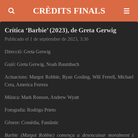
Ir
CRÈDITS FINALS
al
contenido
Crítica ‘Barbie’ (2023), de Greta Gerwig
principal
Publicado el 1 de septiembre de 2023, 3:36
Direcció: Greta Gerwig
Guió: Greta Gerwig, Noah Baumbach
Actuacions: Margot Robbie, Ryan Gosling, Will Ferrell, Michael
Cera, America Ferrera
Música: Mark Ronson, Andrew Wyatt
Fotografia: Rodrigo Prieto
Gènere: Comèdia, Fantàstic
Barbie (Margot Robbie) comença a desencaixar moralment i