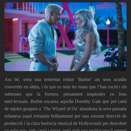
Ara bé, seria una temeritat reduir ‘Barbie’ als seus acudits
convertits en sàtira, i és que es nota les mans que l’han escrit i els
subtemes que la formen, plenament inspirades en fons
intel·lectuals. Barbie encarna aquella Dorothy Gale que pel camí
de rajoles grogues a ‘The Wizard of Oz’ abandona la seva passada
infantesa (aquí retratada brillantment per una enorme direcció de
producció i la clara herència musical de Hollywood) per descobrir
un món nou, més cruel i injust, però amb una realitat que li permet