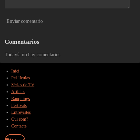
Enviar comentario
Comentarios
Todavía no hay comentarios
Inici
Pel·lícules
Sèries de TV
Articles
Rànquings
Festivals
Entrevistes
Qui som?
Contacte