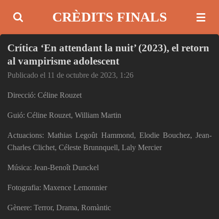
Ir
CRÈDITS FINALS
al
contenido
Crítica ‘En attendant la nuit’ (2023), el retorn
principal
al vampirisme adolescent
Publicado el 11 de octubre de 2023, 1:26
Direcció: Céline Rouzet
Guió: Céline Rouzet, William Martin
Actuacions: Mathias Legoût Hammond, Elodie Bouchez, Jean-
Charles Clichet, Céleste Brunnquell, Laly Mercier
Música: Jean-Benoît Dunckel
Fotografia: Maxence Lemonnier
Gènere: Terror, Drama, Romàntic