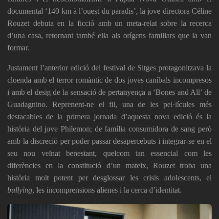
documental ‘140 km à l’ouest du paradis’, la jove directora Céline
Rouzet debuta en la ficció amb un meta-relat sobre la recerca
d’una casa, retornant també ella als orígens familiars que la van
formar.
Justament l’anterior edició del festival de Sitges protagonitzava la
cloenda amb el terror romàntic de dos joves caníbals incompresos
i amb el desig de la sensació de pertanyença a ‘Bones and All’ de
Guadagnino. Reprenent-ne el fil, una de les pel·lícules més
destacables de la primera jornada d’aquesta nova edició és la
història del jove Philemon; de família consumidora de sang però
amb la discreció per poder passar desapercebuts i integrar-se en el
seu nou veïnat benestant, quelcom tan essencial com les
diferències en la constitució d’un mateix, Rouzet troba una
història molt potent per desglossar les crisis adolescents, el
bullying
, les incomprensions alienes i la cerca d’identitat.