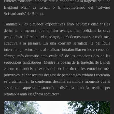
l’interès romàntic, la poesia rere la condemna a la tragèdia de ‘The
Elephant Man’ de Lynch o la incomprensió del ‘Edward
Scissorhands’ de Burton.
Tanmateix, les elevades expectatives amb aquestes citacions es
desinflen a mesura que el film avança, mai oblidant la seva
personalitat i força en el missatge, però demostrant ser molt més
atractiva a la pissarra. En una constant serralada, la pel·lícula
intercala aproximacions al realisme intrafamiliar en les escenes de
càrrega més dramàtic amb exaltació de les emocions des de les
seduccions fantàstiques. Mentre la poesia de la tragèdia de Lynch
era un romanticisme excels del ser i el dret a les emocions més
primitives, el consecutiu desgast de personatges cridant i recreant-
se brutament en la condemna desinfla els millors moments que sí
assoleixen aquesta abstracció i distància amb la realitat per
retratar-la amb elegància seductora.