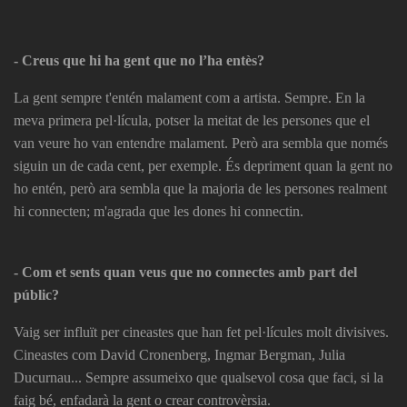
- Creus que hi ha gent que no l’ha entès?
La gent sempre t'entén malament com a artista. Sempre. En la
meva primera pel·lícula, potser la meitat de les persones que el
van veure ho van entendre malament. Però ara sembla que només
siguin un de cada cent, per exemple. És depriment quan la gent no
ho entén, però ara sembla que la majoria de les persones realment
hi connecten; m'agrada que les dones hi connectin.
- Com et sents quan veus que no connectes amb part del
públic?
Vaig ser influït per cineastes que han fet pel·lícules molt divisives.
Cineastes com David Cronenberg, Ingmar Bergman, Julia
Ducurnau... Sempre assumeixo que qualsevol cosa que faci, si la
faig bé, enfadarà la gent o crear controvèrsia.