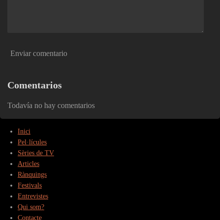
Enviar comentario
Comentarios
Todavía no hay comentarios
Inici
Pel·lícules
Sèries de TV
Articles
Rànquings
Festivals
Entrevistes
Qui som?
Contacte