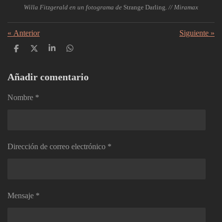
Willa Fitzgerald en un fotograma de
Strange Darling
. // Miramax
«
Anterior
Siguiente
»
C
C
C
C
o
o
o
o
m
m
m
m
p
p
p
p
Añadir comentario
a
a
a
a
r
r
r
r
Nombre *
t
t
t
t
i
i
i
i
r
r
r
r
Dirección de correo electrónico *
Mensaje *