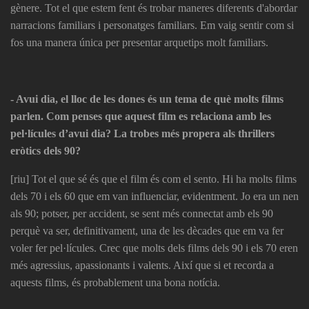
gènere. Tot el que estem fent és trobar maneres diferents d'abordar
narracions familiars i personatges familiars. Em vaig sentir com si
fos una manera única per presentar arquetips molt familiars.
- Avui dia, el lloc de les dones és un tema de què molts films
parlen. Com penses que aquest film es relaciona amb les
pel·lícules d’avui dia? La trobes més propera als thrillers
eròtics dels 90?
[riu] Tot el que sé és que el film és com el sento. Hi ha molts films
dels 70 i els 60 que em van influenciar, evidentment. Jo era un nen
als 90; potser, per accident, se sent més connectat amb els 90
perquè va ser, definitivament, una de les dècades que em va fer
voler fer pel·lícules. Crec que molts dels films dels 90 i els 70 eren
més agressius, apassionants i valents. Així que si et recorda a
aquests films, és probablement una bona notícia.