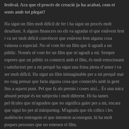
festival. Ara que el procés de creació ja ha acabat, com et
sents amb tot plegat?
Ha sigut un film molt difícil de fer i ha sigut un procés molt
desafiant. A alguns financers no els va agradar el que estàvem fent
i va ser molt difícil convèncer que estàvem fent alguna cosa
valuosa o especial. No sé com fer un film que li agradi a un
públic. Només sé com fer un film que m’agradi a mi. Sempre
esperes que un públic es connecti amb el film, és molt emocionant
i satisfactori per a mi perquè ha sigut una feina plena d’amor i va
ser molt difícil. Ha sigut un film inimaginable per a mi perquè mai
no vaig pensar que faria alguna cosa que connectés amb la gent
fins a aquest punt. Pel que fa als premis i coses així... És una mica
absurd perquè és tot subjectiu i molt diferent. Hi ha tantes
pel·lícules que m'agraden que no significa gaire per a mi, encara
que sigui bo per al màrqueting. M'agrada que els crítics i les
audiències entenguin el que intentem aconseguir, hi ha molt
poques persones que no entenen el film.