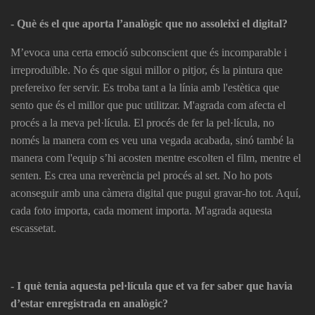
- Què és el que aporta l’analògic que no assoleixi el digital?
M’evoca una certa emoció subconscient que és incomparable i
irreproduïble. No és que sigui millor o pitjor, és la pintura que
prefereixo fer servir. Es troba tant a la línia amb l'estètica que
sento que és el millor que puc utilitzar. M'agrada com afecta el
procés a la meva pel·lícula. El procés de fer la pel·lícula, no
només la manera com es veu una vegada acabada, sinó també la
manera com l'equip s’hi acosten mentre escolten el film, mentre el
senten. Es crea una reverència pel procés al set. No ho pots
aconseguir amb una càmera digital que pugui gravar-ho tot. Aquí,
cada foto importa, cada moment importa. M'agrada aquesta
escassetat.
- I què tenia aquesta pel·lícula que et va fer saber que havia
d’estar enregistrada en analògic?