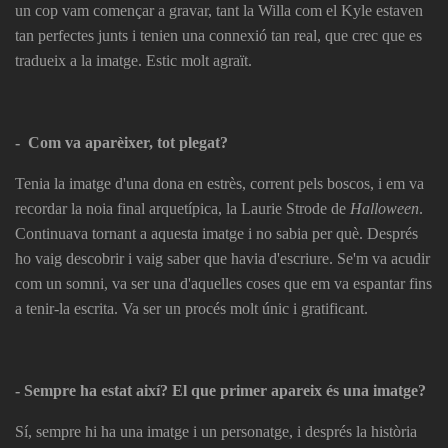
un cop vam començar a gravar, tant la Willa com el Kyle estaven
tan perfectes junts i tenien una connexió tan real, que crec que es
tradueix a la imatge. Estic molt agraït.
- Com va aparèixer, tot plegat?
Tenia la imatge d'una dona en estrès, corrent pels boscos, i em va
recordar la noia final arquetípica, la Laurie Strode de
Halloween
.
Continuava tornant a aquesta imatge i no sabia per què. Després
ho vaig descobrir i vaig saber que havia d'escriure. Se'm va acudir
com un somni, va ser una d'aquelles coses que em va espantar fins
a tenir-la escrita. Va ser un procés molt únic i gratificant.
- Sempre ha estat així? El que primer apareix és una imatge?
Sí, sempre hi ha una imatge i un personatge, i després la història