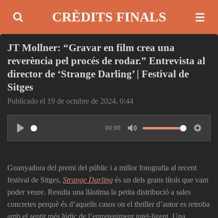
Ir
CRÈDITS FINALS
al
contenido
JT Mollner: “Gravar en film crea una
principal
reverència pel procés de rodar.” Entrevista al
director de ‘Strange Darling’ | Festival de
Sitges
Publicado el 19 de octubre de 2024, 0:44
00:00
P
M
S
l
u
e
a
t
t
Guanyadora del premi del públic i a millor fotografia al recent
y
e
t
festival de Sitges,
Strange Darling
és un dels grans títols que vam
i
poder veure. Resulta una llàstima la petita distribució a sales
concretes perquè és d’aquells casos on el thriller d’autor es retroba
n
amb el sentit més lúdic de l’entreteniment intel·ligent. Una
g