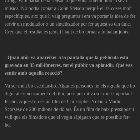
Craig. Vam parlar de la sensació que volia obtenir amb la seva
música. No podia copiar a Colin Stetson perquè ell fa coses molt
específiques, així que li vaig preguntar i em va portar la idea de fer
servir un modulador o un sintetitzador per fer aquest so tan únic.
Crec que el resultat és genial i tant de bo tornar a treballar junts.
- Quan ahir va aparèixer a la pantalla que la pel·lícula està
gravada en 35 mil·límetres, tot el públic va aplaudir. Què vas
sentir amb aquella reacció?
Va ser molt bo escoltar-ho. Algunes persones no els agrada que ho
digui al començament del film, però per mi va ser molt important
fer-ho. Aquest no és un film de Christopher Nolan o Martin
Scorsese de 200 milions de dòlars. És un film de baix pressupost i
vull que els filmadors que el vegin sàpiguen que és possible fer-
ho.