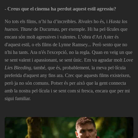
- Creus que el cinema ha perdut aquest estil agressiu?
No tots els films, n’hi ha d’increïbles.
Rivales
ho és, i
Hasta los
huesos
.
Titane
de Ducurnau, per exemple. Hi ha pel·lícules que
encara són molt agressives i valentes. L’obra d'Ari Aster és
d'aquest estil, o els films de Lynne Ramsey... Però sento que no
n'hi ha tants. Ara n'és l'excepció, no la regla. Quan en veig un que
se sent valent i apassionant, se sent únic. Em va agradar molt
Love
Lies Bleeding
, també, que és, probablement, la meva pel·lícula
preferida d'aquest any fins ara. Crec que aquests films existeixen,
però ja no són comuns. Potser és per això que la gent connecta
amb la nostra pel·lícula i se sent com si fresca, encara que per mi
sigui familiar.