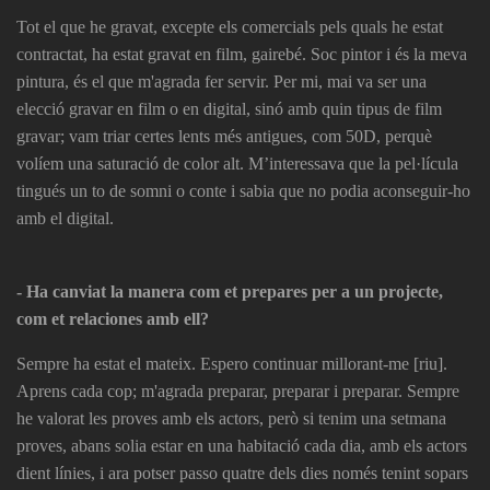
Tot el que he gravat, excepte els comercials pels quals he estat
contractat, ha estat gravat en film, gairebé. Soc pintor i és la meva
pintura, és el que m'agrada fer servir. Per mi, mai va ser una
elecció gravar en film o en digital, sinó amb quin tipus de film
gravar; vam triar certes lents més antigues, com 50D, perquè
volíem una saturació de color alt. M’interessava que la pel·lícula
tingués un to de somni o conte i sabia que no podia aconseguir-ho
amb el digital.
- Ha canviat la manera com et prepares per a un projecte,
com et relaciones amb ell?
Sempre ha estat el mateix. Espero continuar millorant-me [riu].
Aprens cada cop; m'agrada preparar, preparar i preparar. Sempre
he valorat les proves amb els actors, però si tenim una setmana
proves, abans solia estar en una habitació cada dia, amb els actors
dient línies, i ara potser passo quatre dels dies només tenint sopars