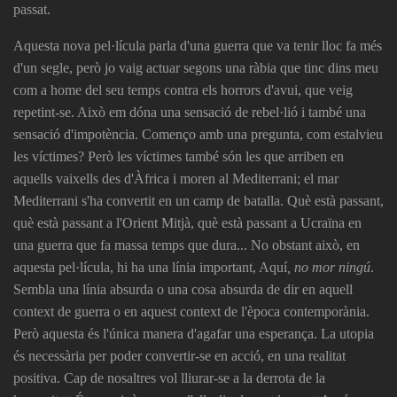
passat.
Aquesta nova pel·lícula parla d'una guerra que va tenir lloc fa més
d'un segle, però jo vaig actuar segons una ràbia que tinc dins meu
com a home del seu temps contra els horrors d'avui, que veig
repetint-se. Això em dóna una sensació de rebel·lió i també una
sensació d'impotència. Començo amb una pregunta, com estalvieu
les víctimes? Però les víctimes també són les que arriben en
aquells vaixells des d'Àfrica i moren al Mediterrani; el mar
Mediterrani s'ha convertit en un camp de batalla. Què està passant,
què està passant a l'Orient Mitjà, què està passant a Ucraïna en
una guerra que fa massa temps que dura... No obstant això, en
aquesta pel·lícula, hi ha una línia important, Aquí
, no mor ningú
.
Sembla una línia absurda o una cosa absurda de dir en aquell
context de guerra o en aquest context de l'època contemporània.
Però aquesta és l'única manera d'agafar una esperança. La utopia
és necessària per poder convertir-se en acció, en una realitat
positiva. Cap de nosaltres vol lliurar-se a la derrota de la