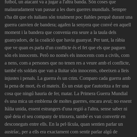
futbol, un atacant va a jugar a l'altra banda. Són coses que
malauradament van passar a les dues guerres mundials. Sempre
s'ha dit que els italians són totalment poc fiables perquè durant una
guerra canvien de bandera; agafen la senyera que convé en aquell
moment i la bandera que convenia era seure a la taula dels
guanyadors, de la coalició que havia guanyat. Per tant, la ràbia
que ve quan es parla d'un conflicte és el fet que els que paguen
són els innocents. Però no només els innocents com a civils, com
a nens, com a persones que no tenen res a veure amb el conflicte,
també els soldats que van a lluitar són innocents, obeeixen a lleis
injustes i penals. La guerra és un crim. Comparo cada guerra amb
la pena de mort, és el mateix. És un estat que t'autoritza a fer una
cosa que ningú hauria de fer, matar. La Primera Guerra Mundial
és una mica un emblema de moltes guerres, encara avui; no essent
Itàlia unida, essent estrangers d'una regió a l'altra, sense saber ni
què deia el seu company de trinxera, també es van convertir en
desconeguts entre ells. En la pel·lícula, quan sentien parlar un
austríac, per a ells era exactament com sentir parlar algú de