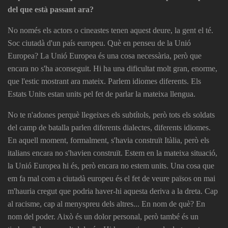
del que està passant ara?
No només els actors o cineastes tenen aquest deure, la gent el té.
Soc ciutadà d'un país europeu. Què en penseu de la Unió
Europea? La Unió Europea és una cosa necessària, però que
encara no s'ha aconseguit. Hi ha una dificultat molt gran, enorme,
que l'estic mostrant ara mateix. Parlem idiomes diferents. Els
Estats Units estan units pel fet de parlar la mateixa llengua.
No te n'adones perquè llegeixes els subtítols, però tots els soldats
del camp de batalla parlen diferents dialectes, diferents idiomes.
En aquell moment, formalment, s'havia construït Itàlia, però els
italians encara no s'havien construït. Estem en la mateixa situació,
la Unió Europea hi és, però encara no estem units. Una cosa que
em fa mal com a ciutadà europeu és el fet de veure països on mai
m'hauria cregut que podria haver-hi aquesta deriva a la dreta. Cap
al racisme, cap al menyspreu dels altres... En nom de què? En
nom del poder. Això és un dolor personal, però també és un