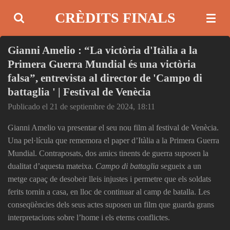
Ir
CRÈDITS FINALS
al
contenido
Gianni Amelio : “La victòria d'Itàlia a la
principal
Primera Guerra Mundial és una victòria
falsa”, entrevista al director de 'Campo di
battaglia ' | Festival de Venècia
Publicado el 21 de septiembre de 2024, 18:11
Gianni Amelio va presentar el seu nou film al festival de Venècia.
Una pel·lícula que rememora el paper d’Itàlia a la Primera Guerra
Mundial. Contraposats, dos amics tinents de guerra suposen la
dualitat d’aquesta mateixa.
Campo di battaglia
segueix a un
metge capaç de desobeir lleis injustes i permetre que els soldats
ferits tornin a casa, en lloc de continuar al camp de batalla. Les
conseqüències dels seus actes suposen un film que guarda grans
interpretacions sobre l’home i els eterns conflictes.