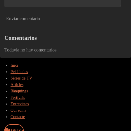
Enviar comentario
Comentarios
Todavía no hay comentarios
Inici
Pel·lícules
Sèries de TV
Articles
Rànquings
Festivals
Entrevistes
Qui som?
Contacte
TikTok