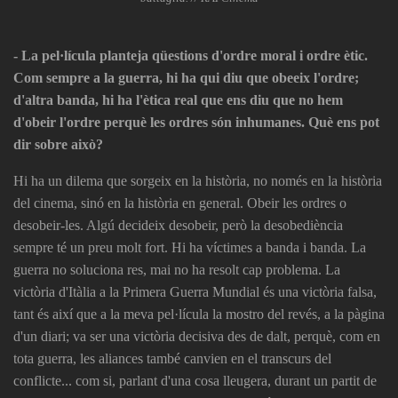
- La pel·lícula planteja qüestions d'ordre moral i ordre ètic.
Com sempre a la guerra, hi ha qui diu que obeeix l'ordre;
d'altra banda, hi ha l'ètica real que ens diu que no hem
d'obeir l'ordre perquè les ordres són inhumanes. Què ens pot
dir sobre això?
Hi ha un dilema que sorgeix en la història, no només en la història
del cinema, sinó en la història en general. Obeir les ordres o
desobeir-les. Algú decideix desobeir, però la desobediència
sempre té un preu molt fort. Hi ha víctimes a banda i banda. La
guerra no soluciona res, mai no ha resolt cap problema. La
victòria d'Itàlia a la Primera Guerra Mundial és una victòria falsa,
tant és així que a la meva pel·lícula la mostro del revés, a la pàgina
d'un diari; va ser una victòria decisiva des de dalt, perquè, com en
tota guerra, les aliances també canvien en el transcurs del
conflicte... com si, parlant d'una cosa lleugera, durant un partit de